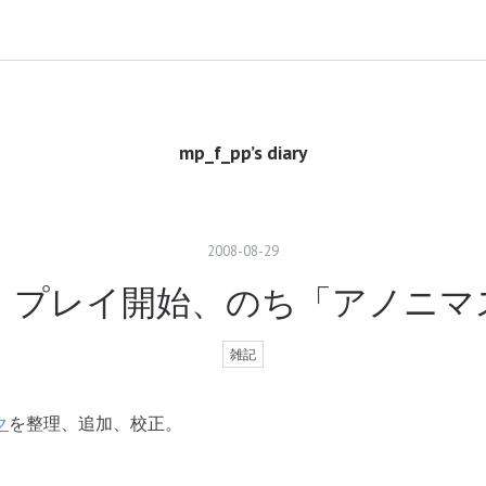
mp_f_pp’s diary
2008
-
08
-
29
」プレイ開始、のち「アノニマ
雑記
ク
を整理、追加、校正。